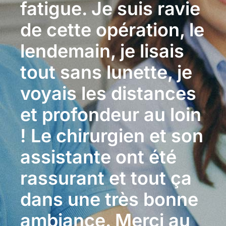
fatigue. Je suis ravie
de cette opération, le
lendemain, je lisais
tout sans lunette, je
voyais les distances
et profondeur au loin
! Le chirurgien et son
assistante ont été
rassurant et tout ça
dans une très bonne
ambiance. Merci au