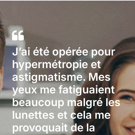
J’ai été opérée pour
hypermétropie et
astigmatisme. Mes
yeux me fatiguaient
beaucoup malgré les
lunettes et cela me
provoquait de la