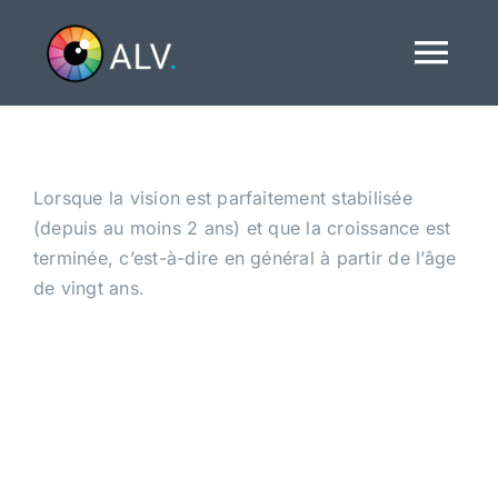
Passer
au
Tog
contenu
Navi
Accueil
Lorsque la vision est parfaitement stabilisée
A propos
(depuis au moins 2 ans) et que la croissance est
terminée, c’est-à-dire en général à partir de l’âge
de vingt ans.
Traitements
Actualités
Nous contacter