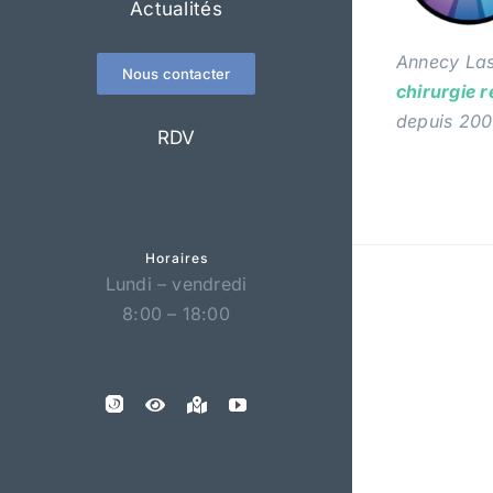
Actualités
Annecy Las
Nous contacter
chirurgie 
depuis 200
RDV
Horaires
Lundi – vendredi
8:00 – 18:00