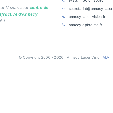
(+33) 4.50.01.86.90
er Vision, seul
centre de
secretariat@annecy-laser-
réfractive d’Annecy
annecy-laser-vision.fr
6 !
annecy-ophtalmo.fr
© Copyright 2006 - 2026 | Annecy Laser Vision
ALV
|