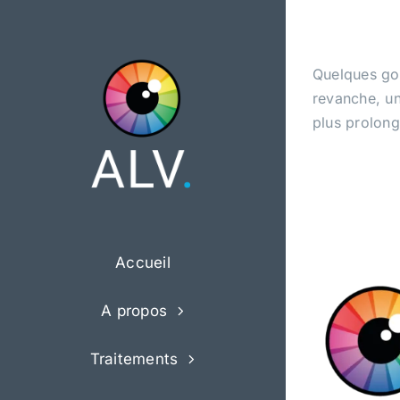
Passer
au
contenu
Quelques gou
revanche, un
plus prolong
Accueil
A propos
Traitements