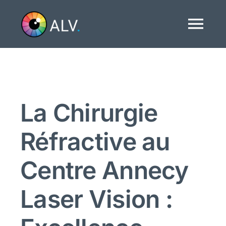
Passer
au
Tog
contenu
Navi
Accueil
A propos
La Chirurgie
Réfractive au
Traitements
Centre Annecy
Actualités
Laser Vision :
Nous contacter