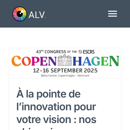
Passer
au
Tog
contenu
Navi
Accueil
A propos
Traitements
À la pointe de
Actualités
l’innovation pour
votre vision : nos
Nous contacter